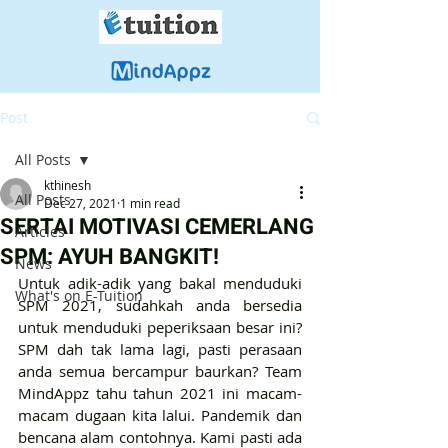
Post
All Posts
kthinesh
All Posts
Dec 27, 2021
1 min read
SERTAI MOTIVASI CEMERLANG
Articles
SPM: AYUH BANGKIT!
News
Untuk adik-adik yang bakal menduduki 
What's on E-Tuition
SPM 2021, sudahkah anda bersedia 
untuk menduduki peperiksaan besar ini? 
SPM dah tak lama lagi, pasti perasaan 
anda semua bercampur baurkan? Team 
MindAppz tahu tahun 2021 ini macam-
macam dugaan kita lalui. Pandemik dan 
bencana alam contohnya. Kami pasti ada 