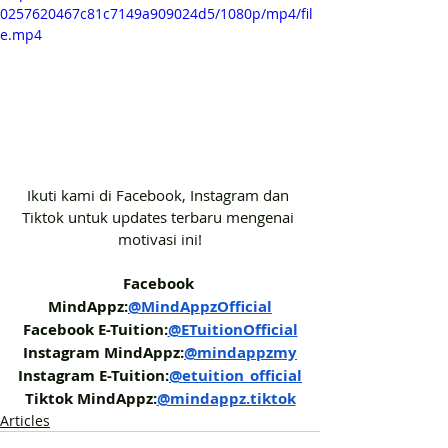
0257620467c81c7149a909024d5/1080p/mp4/fil
e.mp4
Ikuti kami di Facebook, Instagram dan 
Tiktok untuk updates terbaru mengenai 
motivasi ini!
Facebook 
MindAppz:
@MindAppzOfficial
Facebook E-Tuition:
@ETuitionOfficial
Instagram MindAppz:
@mindappzmy
Instagram E-Tuition:
@etuition_official
Tiktok MindAppz:
@mindappz.tiktok
Articles