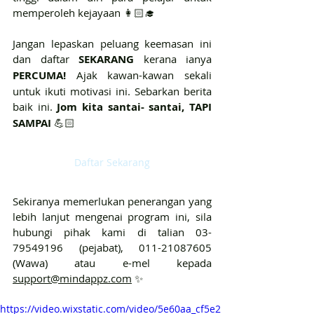
memperoleh kejayaan 👩🏻‍🎓
Jangan lepaskan peluang keemasan ini 
dan daftar 
SEKARANG 
kerana ianya 
PERCUMA! 
Ajak kawan-kawan sekali 
untuk ikuti motivasi ini. Sebarkan berita 
baik ini. 
Jom kita santai- santai, TAPI 
SAMPAI 
💪🏻
Daftar Sekarang
Sekiranya memerlukan penerangan yang 
lebih lanjut mengenai program ini, sila 
hubungi pihak kami di talian 03-
79549196 (pejabat), 011-21087605 
(Wawa) atau e-mel kepada 
support@mindappz.com
 ✨
https://video.wixstatic.com/video/5e60aa_cf5e2