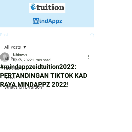
Post
All Posts
kthinesh
All Posts
Apr 6, 2022
1 min read
#mindappzeidtuition2022:
Articles
PERTANDINGAN TIKTOK KAD
News
RAYA MINDAPPZ 2022!
What's on E-Tuition