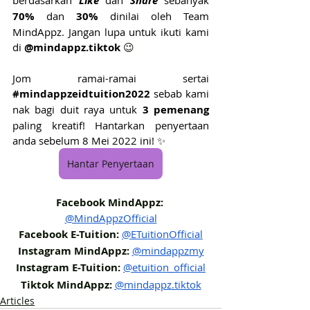
berdasarkan 
Like
 dan 
Share
 sebanyak 
70%
 dan 
30%
 dinilai oleh Team 
MindAppz. Jangan lupa untuk ikuti kami 
di 
@mindappz.tiktok 
😉
Jom ramai-ramai sertai 
#mindappzeidtuition2022
sebab kami 
nak bagi duit raya untuk 
3 pemenang
paling kreatif! Hantarkan penyertaan 
anda sebelum 8 Mei 2022 ini! 
✨
Hantar Penyertaan
Facebook MindAppz:
@MindAppzOfficial
Facebook E-Tuition:
@ETuitionOfficial
Instagram MindAppz:
@mindappzmy
Instagram E-Tuition:
@etuition_official
Tiktok MindAppz:
@mindappz.tiktok
Articles