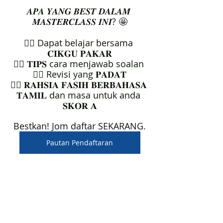
𝑨𝑷𝑨 𝒀𝑨𝑵𝑮 𝑩𝑬𝑺𝑻 𝑫𝑨𝑳𝑨𝑴 
𝑴𝑨𝑺𝑻𝑬𝑹𝑪𝑳𝑨𝑺𝑺 𝑰𝑵𝑰? 🤩
👉🏻 Dapat belajar bersama 
𝐂𝐈𝐊𝐆𝐔 𝐏𝐀𝐊𝐀𝐑
👉🏻 𝐓𝐈𝐏𝐒 cara menjawab soalan 
👉🏻 Revisi yang 𝐏𝐀𝐃𝐀𝐓
👉🏻 𝐑𝐀𝐇𝐒𝐈𝐀 𝐅𝐀𝐒𝐈𝐇 𝐁𝐄𝐑𝐁𝐀𝐇𝐀𝐒𝐀 
𝐓𝐀𝐌𝐈𝐋 dan masa untuk anda 
𝐒𝐊𝐎𝐑 𝐀
Bestkan! Jom daftar SEKARANG.
Pautan Pendaftaran