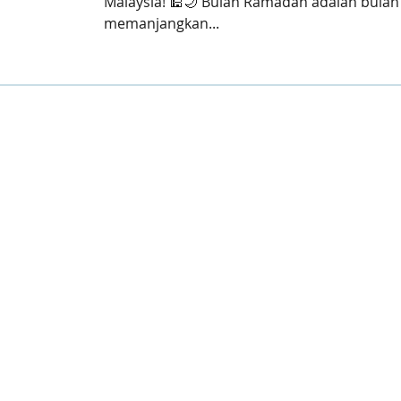
Malaysia! 🕌🌙 Bulan Ramadan adalah bulan
memanjangkan...