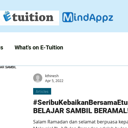
s
What's on E-Tuition
kthinesh
Apr 5, 2022
Articles
#SeribuKebaikanBersamaEtu
BELAJAR SAMBIL BERAMAL
Salam Ramadan dan selamat berpuasa kepa